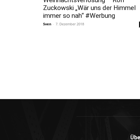
Weihnachtsverlosung – Rolf
Zuckowski „Wär uns der Himmel
immer so nah“ #Werbung
Sven
-
7. Dezember 2018
Übe