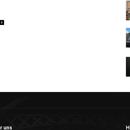
8
r uns
H