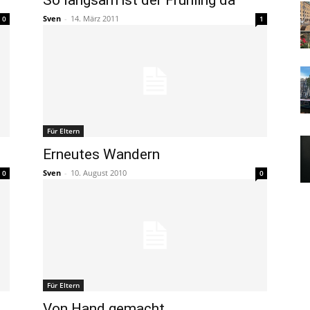
So langsam ist der Frühling da
Sven
-
14. März 2011
0
1
Für Eltern
Erneutes Wandern
Sven
-
10. August 2010
0
0
Für Eltern
Von Hand gemacht