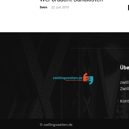
Sven
-
22. Juli 2010
Übe
zwil
Zwil
Kon
© zwillingswelten.de