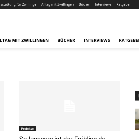
usstattung für Zwillinge
Alltag mit Zwillingen
Bücher
Interviews
Ratgeber
LTAG MIT ZWILLINGEN
BÜCHER
INTERVIEWS
RATGEBE
Projekte