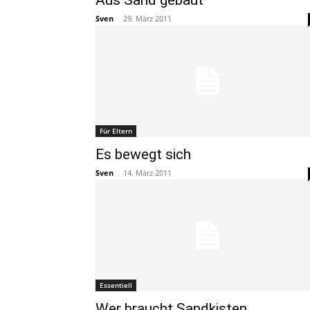
Aus Sand gebaut
Sven
-
29. März 2011
Für Eltern
Es bewegt sich
Sven
-
14. März 2011
Essentiell
Wer braucht Sandkisten