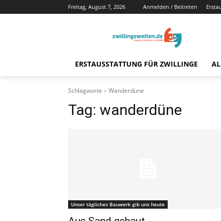
Freitag, August 7, 2026
Anmelden / Beitreten
Ersta
ERSTAUSSTATTUNG FÜR ZWILLINGE
AL
Schlagworte
Wanderdüne
Tag:
wanderdüne
Unser tägliches Bauwerk gib uns heute