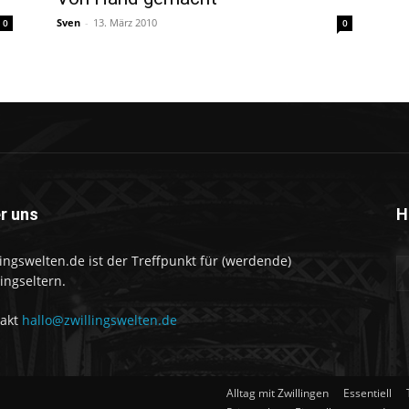
Sven
-
13. März 2010
0
0
r uns
H
lingswelten.de ist der Treffpunkt für (werdende)
lingseltern.
takt
hallo@zwillingswelten.de
Alltag mit Zwillingen
Essentiell