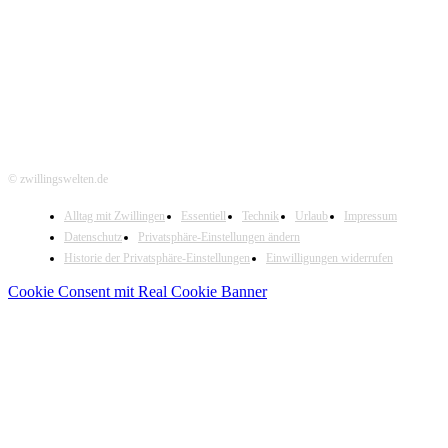
Hier folgen
© zwillingswelten.de
Alltag mit Zwillingen
Essentiell
Technik
Urlaub
Impressum
Datenschutz
Privatsphäre-Einstellungen ändern
Historie der Privatsphäre-Einstellungen
Einwilligungen widerrufen
Cookie Consent mit Real Cookie Banner