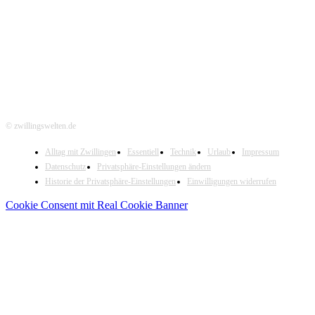
Hier folgen
© zwillingswelten.de
Alltag mit Zwillingen
Essentiell
Technik
Urlaub
Impressum
Datenschutz
Privatsphäre-Einstellungen ändern
Historie der Privatsphäre-Einstellungen
Einwilligungen widerrufen
Cookie Consent mit Real Cookie Banner