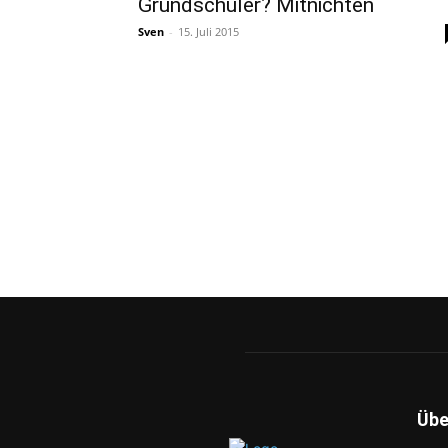
Grundschüler? Mitnichten
Sven
-
15. Juli 2015
Übe