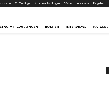
ausstattung für Zwillinge
Alltag mit Zwillingen
Bücher
Interviews
Ratgeber
LTAG MIT ZWILLINGEN
BÜCHER
INTERVIEWS
RATGEBE