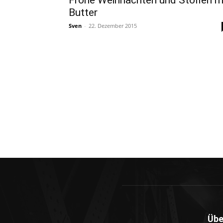
Frohe Weihnachten und Stollen m
Butter
Sven
-
22. Dezember 2015
Übe