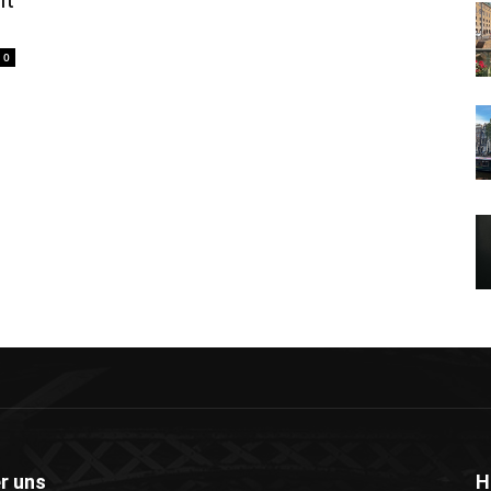
it
0
r uns
H