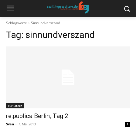
Schlagworte
Sinnundverszand
Tag:
sinnundverszand
Für Eltern
re:publica Berlin, Tag 2
Sven
-
7. Mai 2013
1