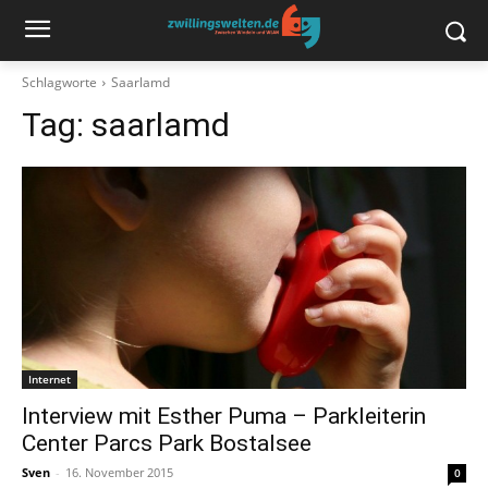
Schlagworte
Saarlamd
Tag:
saarlamd
Internet
Interview mit Esther Puma – Parkleiterin
Center Parcs Park Bostalsee
Sven
-
16. November 2015
0