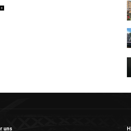
0
r uns
H