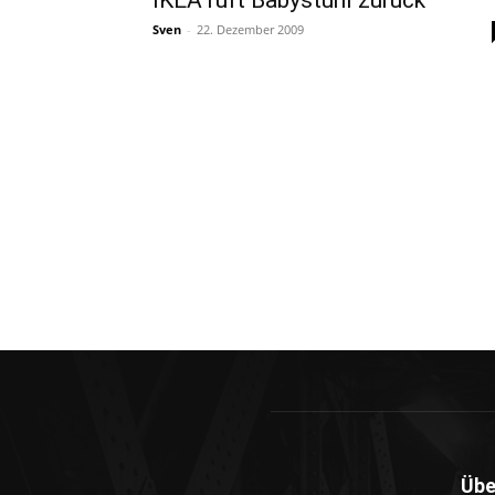
IKEA ruft Babystuhl zurück
Sven
-
22. Dezember 2009
Übe