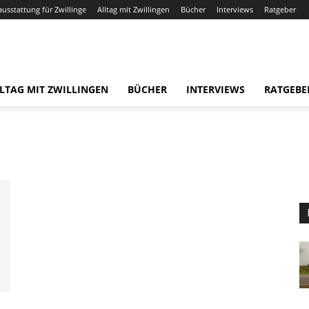
ausstattung für Zwillinge
Alltag mit Zwillingen
Bücher
Interviews
Ratgeber
LTAG MIT ZWILLINGEN
BÜCHER
INTERVIEWS
RATGEBE