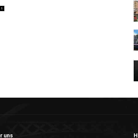
1
r uns
H