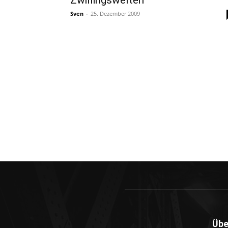
Zwillingswelten
Sven
-
25. Dezember 2009
Übe