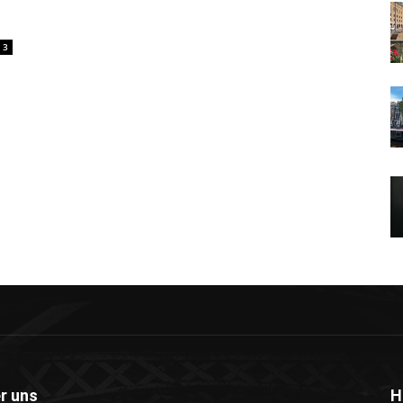
3
r uns
H