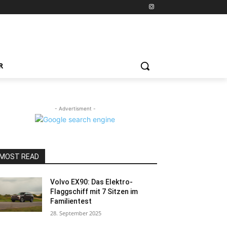
R
- Advertisment -
MOST READ
Volvo EX90: Das Elektro-
Flaggschiff mit 7 Sitzen im
Familientest
28. September 2025