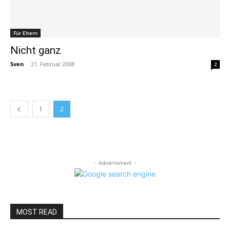
Für Eltern
Nicht ganz
Sven
-
21. Februar 2008
2
1
2
- Advertisment -
MOST READ