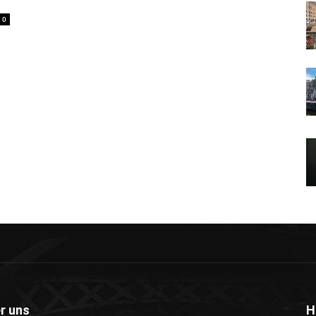
0
r uns
H