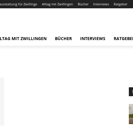
ausstattung für Zwillinge
Alltag mit Zwillingen
Bücher
Interviews
Ratgeber
LTAG MIT ZWILLINGEN
BÜCHER
INTERVIEWS
RATGEBE