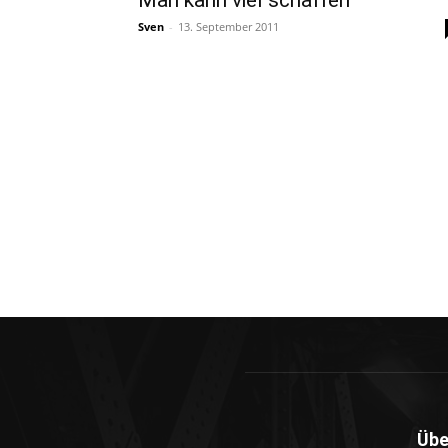
Man kann viel schaffen
Sven
-
13. September 2011
Übe