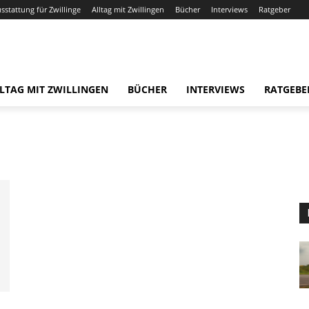
usstattung für Zwillinge
Alltag mit Zwillingen
Bücher
Interviews
Ratgeber
LTAG MIT ZWILLINGEN
BÜCHER
INTERVIEWS
RATGEBE