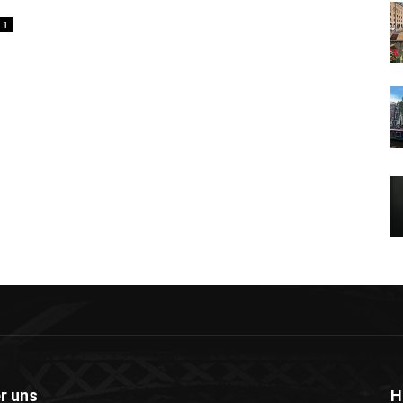
1
r uns
H