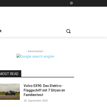
R
- Advertisment -
MOST READ
Volvo EX90: Das Elektro-
Flaggschiff mit 7 Sitzen im
Familientest
28. September 2025