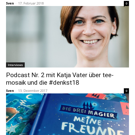
Sven
-
17. Februar 2018
0
Interviews
Podcast Nr. 2 mit Katja Vater über tee-
mosaik und die #denkst18
Sven
-
13. Dezember 2017
0