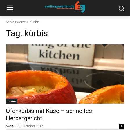
Schlagworte
Kürbis
Tag:
kürbis
Essen
Ofenkürbis mit Käse – schnelles
Herbstgericht
Sven
-
31. Oktober 2017
0