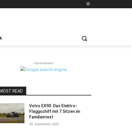
R
- Advertisment -
MOST READ
Volvo EX90: Das Elektro-
Flaggschiff mit 7 Sitzen im
Familientest
28. September 2025