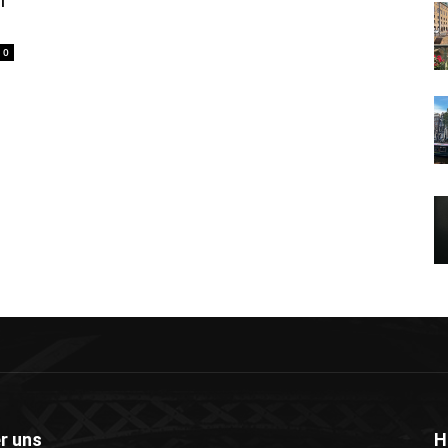
n
0
r uns
H