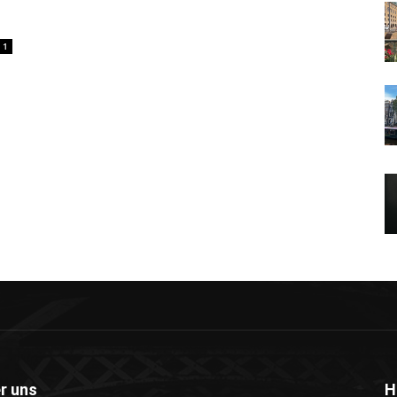
1
r uns
H