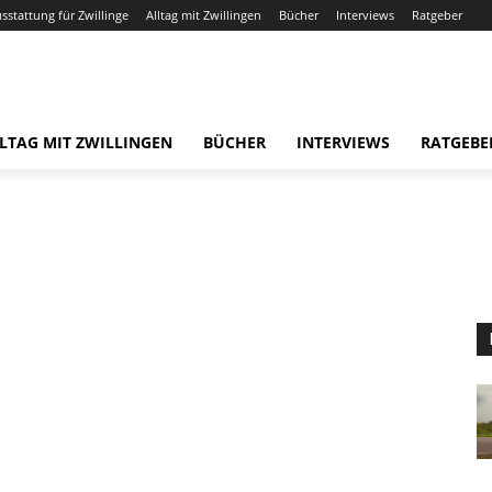
usstattung für Zwillinge
Alltag mit Zwillingen
Bücher
Interviews
Ratgeber
LTAG MIT ZWILLINGEN
BÜCHER
INTERVIEWS
RATGEBE