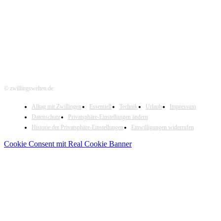
Hier folgen
© zwillingswelten.de
Alltag mit Zwillingen
Essentiell
Technik
Urlaub
Impressum
Datenschutz
Privatsphäre-Einstellungen ändern
Historie der Privatsphäre-Einstellungen
Einwilligungen widerrufen
Cookie Consent mit Real Cookie Banner