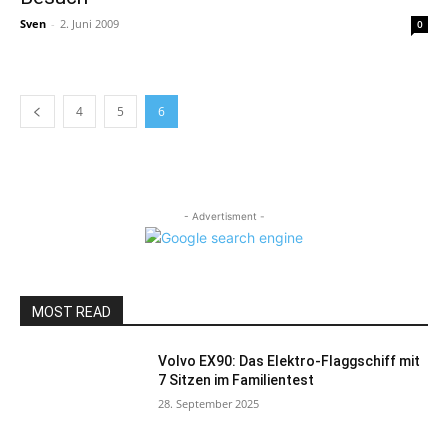
Sven
-
2. Juni 2009
0
4
5
6
- Advertisment -
MOST READ
Volvo EX90: Das Elektro-Flaggschiff mit
7 Sitzen im Familientest
28. September 2025