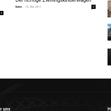
Der richtige Zwillingskinderwagen
Sven
-
10. Mai 2011
0
0
r uns
H