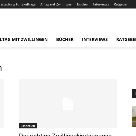
usstattung für Zwillinge
Alltag mit Zwillingen
Bücher
Interviews
Ratgeber
LTAG MIT ZWILLINGEN
BÜCHER
INTERVIEWS
RATGEBE
n
Essentiell