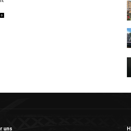
it
0
r uns
H