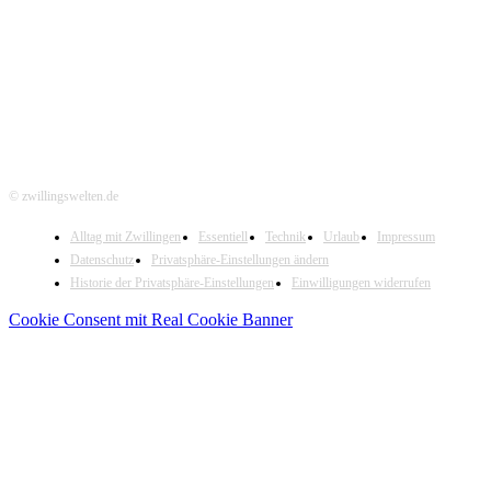
Hier folgen
© zwillingswelten.de
Alltag mit Zwillingen
Essentiell
Technik
Urlaub
Impressum
Datenschutz
Privatsphäre-Einstellungen ändern
Historie der Privatsphäre-Einstellungen
Einwilligungen widerrufen
Cookie Consent mit Real Cookie Banner