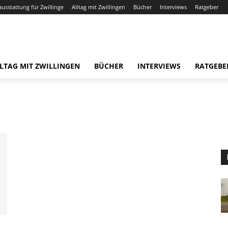
ausstattung für Zwillinge
Alltag mit Zwillingen
Bücher
Interviews
Ratgeber
LTAG MIT ZWILLINGEN
BÜCHER
INTERVIEWS
RATGEBE