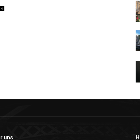
4
r uns
H