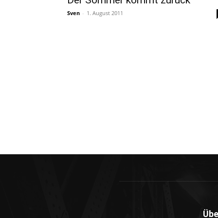
Der Sommer kommt zurück
Sven
-
1. August 2011
Übe