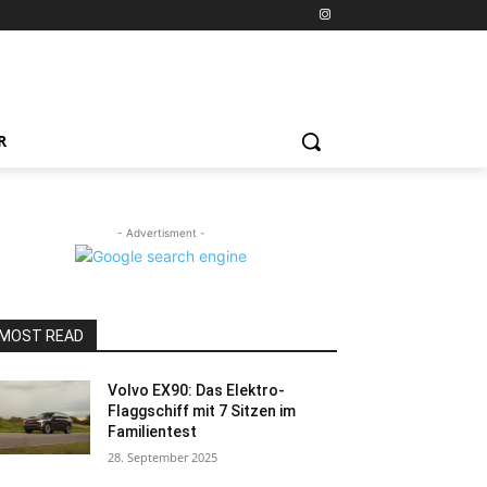
R
- Advertisment -
MOST READ
Volvo EX90: Das Elektro-
Flaggschiff mit 7 Sitzen im
Familientest
28. September 2025