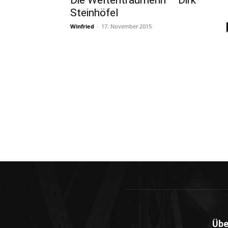
Die Weltenträumerin – Dirk
Steinhöfel
Winfried
-
17. November 2015
Übe