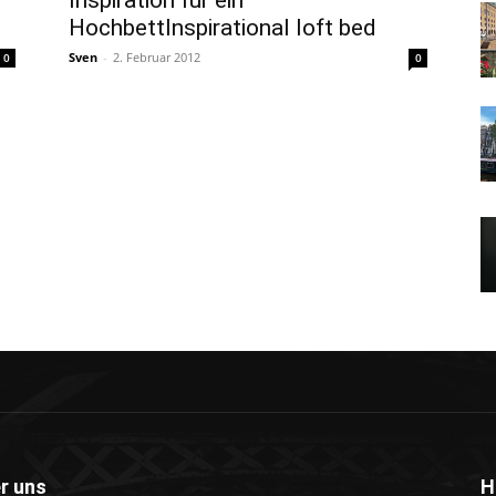
Inspiration für ein
HochbettInspirational loft bed
Sven
-
2. Februar 2012
0
0
r uns
H