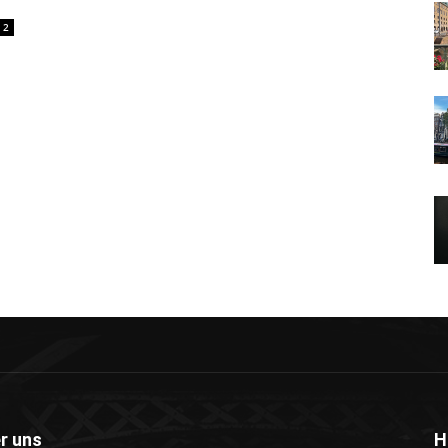
2
r uns
H