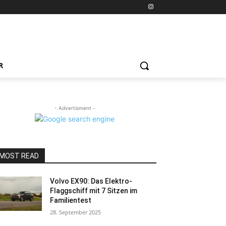
R
- Advertisment -
MOST READ
Volvo EX90: Das Elektro-
Flaggschiff mit 7 Sitzen im
Familientest
28. September 2025