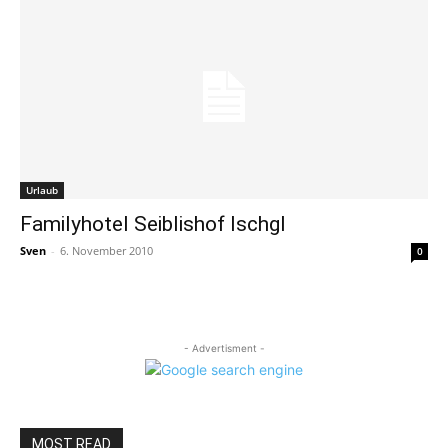
Urlaub
Familyhotel Seiblishof Ischgl
Sven
-
6. November 2010
0
- Advertisment -
MOST READ