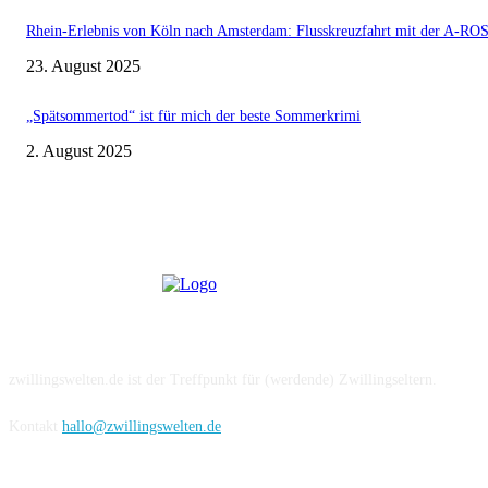
Rhein-Erlebnis von Köln nach Amsterdam: Flusskreuzfahrt mit der A-
23. August 2025
„Spätsommertod“ ist für mich der beste Sommerkrimi
2. August 2025
Über uns
zwillingswelten.de ist der Treffpunkt für (werdende) Zwillingseltern.
Kontakt
hallo@zwillingswelten.de
Hier folgen