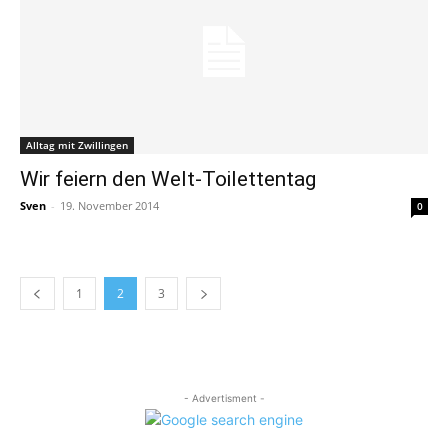
Alltag mit Zwillingen
Wir feiern den Welt-Toilettentag
Sven
-
19. November 2014
0
1
2
3
- Advertisment -