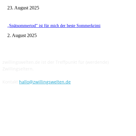
23. August 2025
„Spätsommertod“ ist für mich der beste Sommerkrimi
2. August 2025
Über uns
zwillingswelten.de ist der Treffpunkt für (werdende)
Zwillingseltern.
Kontakt
hallo@zwillingswelten.de
Hier folgen