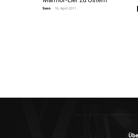
Marmor-Eier zu Ostern
Sven
-
16. April 2011
Übe