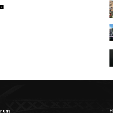
0
r uns
H