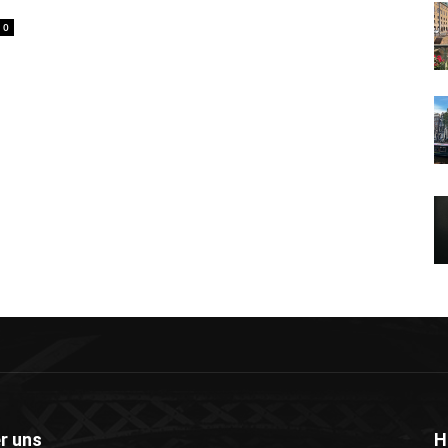
0
r uns
H