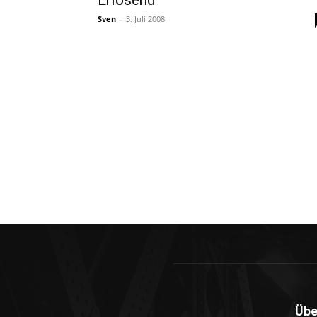
Erlösend
Sven
-
3. Juli 2008
Übe