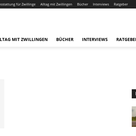
usstattung für Zwillinge
Alltag mit Zwillingen
Bücher
Interviews
Ratgeber
LTAG MIT ZWILLINGEN
BÜCHER
INTERVIEWS
RATGEBE