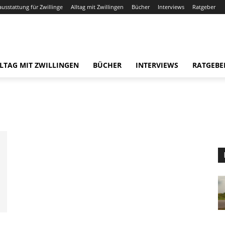
ausstattung für Zwillinge
Alltag mit Zwillingen
Bücher
Interviews
Ratgeber
LTAG MIT ZWILLINGEN
BÜCHER
INTERVIEWS
RATGEBE