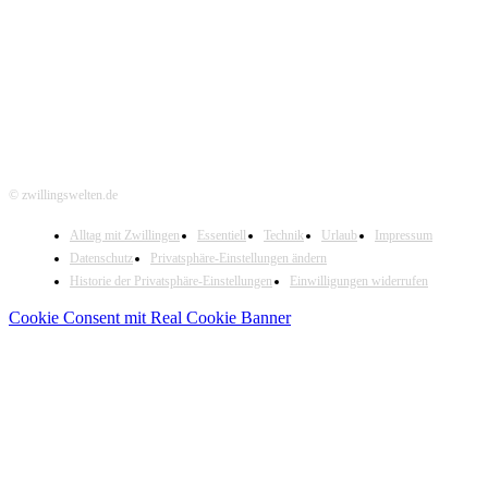
Hier folgen
© zwillingswelten.de
Alltag mit Zwillingen
Essentiell
Technik
Urlaub
Impressum
Datenschutz
Privatsphäre-Einstellungen ändern
Historie der Privatsphäre-Einstellungen
Einwilligungen widerrufen
Cookie Consent mit Real Cookie Banner