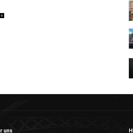
0
r uns
H