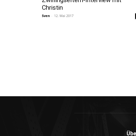
Zwillingseltern-Interview mit
Christin
Sven
-
12. Mai 2017
Übe