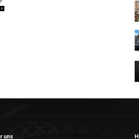
e
0
r uns
H