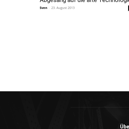
Abgesang auf die alte Technologi
Sven
-
23. August 2013
Übe