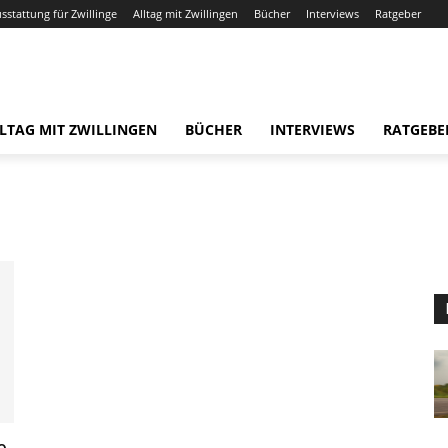
usstattung für Zwillinge
Alltag mit Zwillingen
Bücher
Interviews
Ratgeber
LTAG MIT ZWILLINGEN
BÜCHER
INTERVIEWS
RATGEBE