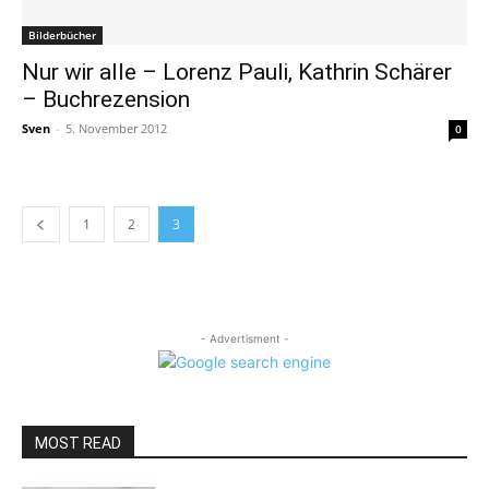
Bilderbücher
Nur wir alle – Lorenz Pauli, Kathrin Schärer
– Buchrezension
Sven
-
5. November 2012
0
1
2
3
- Advertisment -
MOST READ