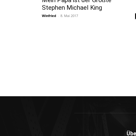
Mein Papa ist der Größte –
Stephen Michael King
Winfried
-
8. Mai 2017
Übe