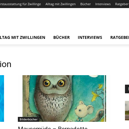
Erstausstattung für Zwillinge
Alltag mit Zwillingen
Bücher
Interviews
Ratgeber
LTAG MIT ZWILLINGEN
BÜCHER
INTERVIEWS
RATGEBE
ion
Bilderbücher