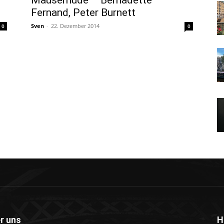
Mausemüde – Bernadette
Fernand, Peter Burnett
Sven
-
22. Dezember 2014
0
0
r uns
H