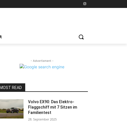
R
- Advertisment -
MOST READ
Volvo EX90: Das Elektro-
Flaggschiff mit 7 Sitzen im
Familientest
28. September 2025