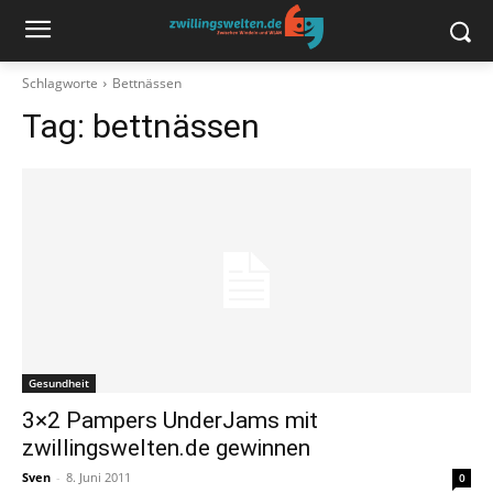
Schlagworte
Bettnässen
Tag:
bettnässen
Gesundheit
3×2 Pampers UnderJams mit
zwillingswelten.de gewinnen
Sven
-
8. Juni 2011
0