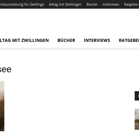
Erstausstattung für Zwillinge
Alltag mit Zwillingen
Bücher
Interviews
Ratgeber
LTAG MIT ZWILLINGEN
BÜCHER
INTERVIEWS
RATGEBE
see