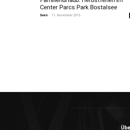
Familienurlaub: Herbstferien im
Center Parcs Park Bostalsee
Sven
-
11. November 2015
Übe