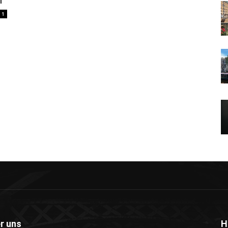
i
1
r uns
H