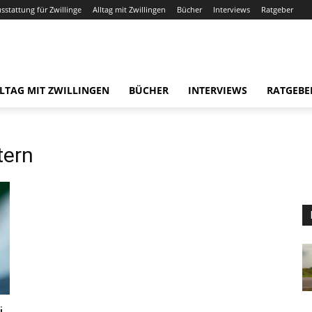
usstattung für Zwillinge
Alltag mit Zwillingen
Bücher
Interviews
Ratgeber
LTAG MIT ZWILLINGEN
BÜCHER
INTERVIEWS
RATGEBE
tern