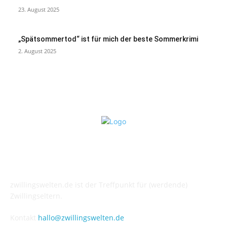
23. August 2025
„Spätsommertod“ ist für mich der beste Sommerkrimi
2. August 2025
Über uns
zwillingswelten.de ist der Treffpunkt für (werdende)
Zwillingseltern.
Kontakt
hallo@zwillingswelten.de