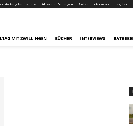
ausstattung für Zwillinge
Alltag mit Zwillingen
Bücher
Interviews
Ratgeber
LTAG MIT ZWILLINGEN
BÜCHER
INTERVIEWS
RATGEBE