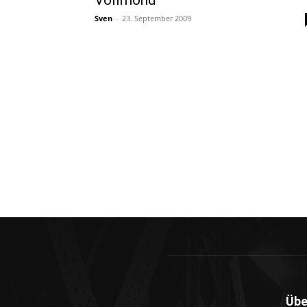
Vollmond
Sven
-
23. September 2009
Übe