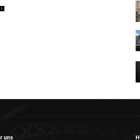
1
r uns
H