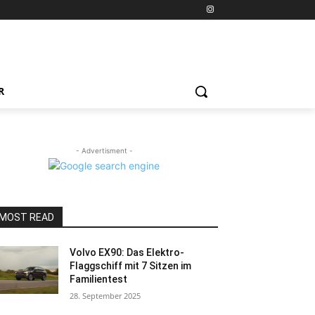
R
- Advertisment -
MOST READ
Volvo EX90: Das Elektro-
Flaggschiff mit 7 Sitzen im
Familientest
28. September 2025