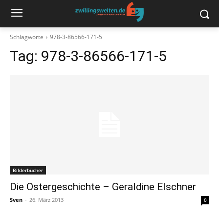
Schlagworte
978-3-86566-171-5
Tag:
978-3-86566-171-5
Bilderbücher
Die Ostergeschichte – Geraldine Elschner
Sven
-
26. März 2013
0