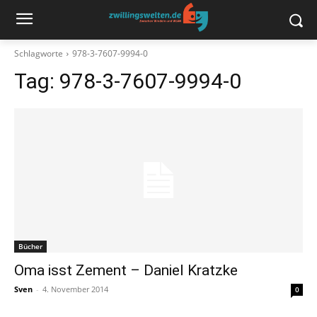
Schlagworte
978-3-7607-9994-0
Tag:
978-3-7607-9994-0
Bücher
Oma isst Zement – Daniel Kratzke
Sven
-
4. November 2014
0