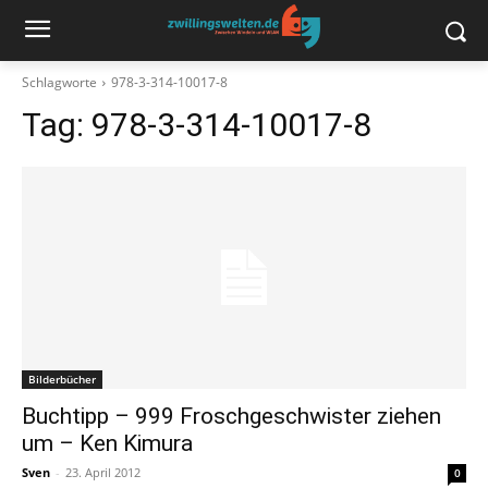
Schlagworte
978-3-314-10017-8
Tag:
978-3-314-10017-8
Bilderbücher
Buchtipp – 999 Froschgeschwister ziehen
um – Ken Kimura
Sven
-
23. April 2012
0