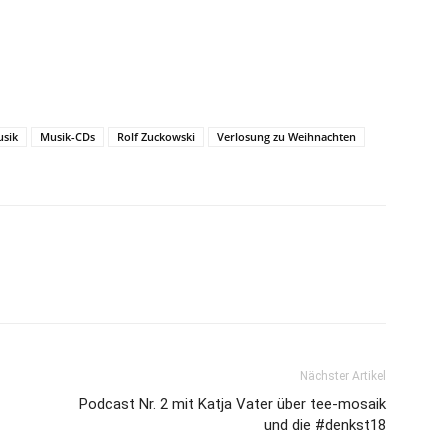
sik
Musik-CDs
Rolf Zuckowski
Verlosung zu Weihnachten
Nächster Artikel
Podcast Nr. 2 mit Katja Vater über tee-mosaik
und die #denkst18