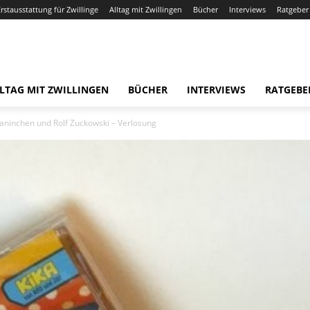
Erstausstattung für Zwillinge
Alltag mit Zwillingen
Bücher
Interviews
Ratgeber
LTAG MIT ZWILLINGEN
BÜCHER
INTERVIEWS
RATGEBE
aninchen und Rolf Zuckowski – Verlosung