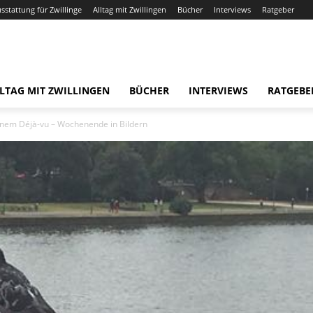
usstattung für Zwillinge
Alltag mit Zwillingen
Bücher
Interviews
Ratgeber
LTAG MIT ZWILLINGEN
BÜCHER
INTERVIEWS
RATGEBE
inem Déjà-vu – Wochenende in Bildern