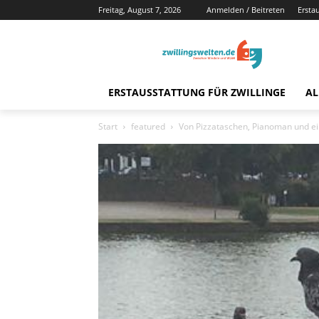
Freitag, August 7, 2026
Anmelden / Beitreten
Ersta
ERSTAUSSTATTUNG FÜR ZWILLINGE
AL
Start
featured
Von Pizzataschen, Pianoman und e