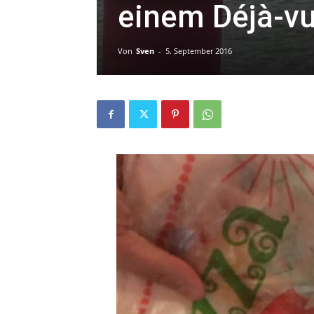
einem Déjà-vu
Von
Sven
-
5. September 2016