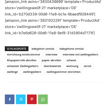
[amazon_link asins=’3830438699′ template=’ProductAd‘
store=’zwillingswe0f-21′ marketplace=’DE‘
link_id=’b270d339-00d6-11e8-bc1e-6baedf928449′]
[amazon_link asins=’3831022291′ template=’ProductAd‘
store=’zwillingswe0f-21′ marketplace=’DE‘
link_id=’b7e6d628-00d6-11e8-9ef8-31d3904d7179′]
SCHLAGWORTE
babyphon unnütz
babyphone unnütz
einrichtung kinderzimmer
interview
interview mit zwillingseltern
Klopapierrolle abrollen
papier abrollen
schweiz
schweizer Zwillingseltern
überbewertet
wohnung
zürich
zwillinge
zwillingseltern
zwillingszimmer einrichten