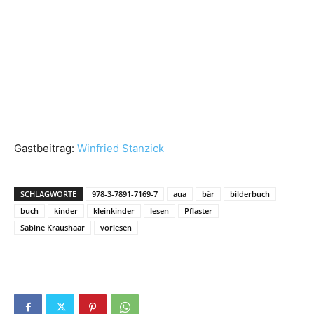
Gastbeitrag:
Winfried Stanzick
SCHLAGWORTE
978-3-7891-7169-7
aua
bär
bilderbuch
buch
kinder
kleinkinder
lesen
Pflaster
Sabine Kraushaar
vorlesen